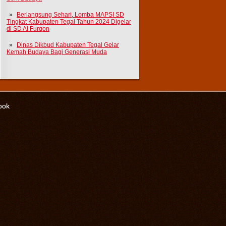
Berlangsung Sehari, Lomba MAPSI SD
Tingkat Kabupaten Tegal Tahun 2024 Digelar
di SD Al Furqon
Dinas Dikbud Kabupaten Tegal Gelar
Kemah Budaya Bagi Generasi Muda
ook