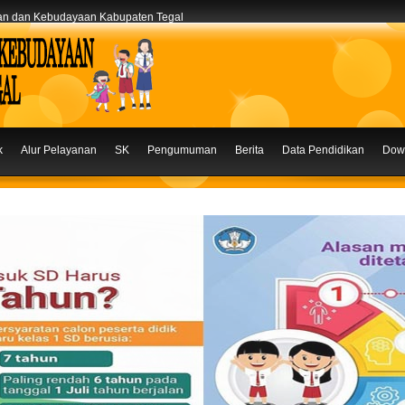
kan dan Kebudayaan Kabupaten Tegal
k
Alur Pelayanan
SK
Pengumuman
Berita
Data Pendidikan
Dow