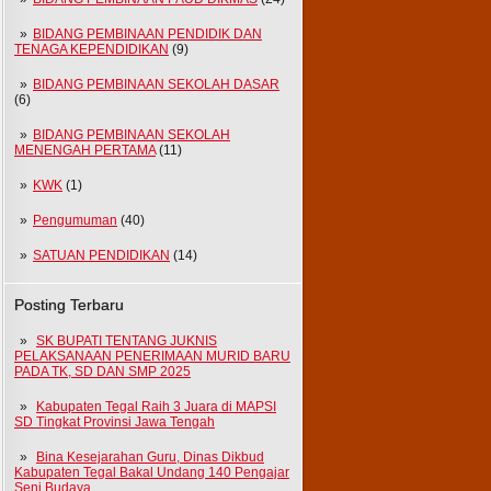
BIDANG PEMBINAAN PENDIDIK DAN
TENAGA KEPENDIDIKAN
(9)
BIDANG PEMBINAAN SEKOLAH DASAR
(6)
BIDANG PEMBINAAN SEKOLAH
MENENGAH PERTAMA
(11)
KWK
(1)
Pengumuman
(40)
SATUAN PENDIDIKAN
(14)
Posting Terbaru
SK BUPATI TENTANG JUKNIS
PELAKSANAAN PENERIMAAN MURID BARU
PADA TK, SD DAN SMP 2025
Kabupaten Tegal Raih 3 Juara di MAPSI
SD Tingkat Provinsi Jawa Tengah
Bina Kesejarahan Guru, Dinas Dikbud
Kabupaten Tegal Bakal Undang 140 Pengajar
Seni Budaya