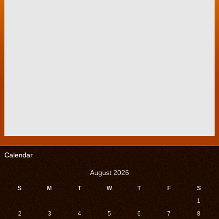
Calendar
August 2026
S
M
T
W
T
F
S
1
2
3
4
5
6
7
8