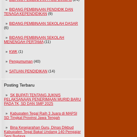
BIDANG PEMBINAAN PENDIDIK DAN
TENAGA KEPENDIDIKAN
(9)
BIDANG PEMBINAAN SEKOLAH DASAR
(6)
BIDANG PEMBINAAN SEKOLAH
MENENGAH PERTAMA
(11)
KWK
(1)
Pengumuman
(40)
SATUAN PENDIDIKAN
(14)
Posting Terbaru
SK BUPATI TENTANG JUKNIS
PELAKSANAAN PENERIMAAN MURID BARU
PADA TK, SD DAN SMP 2025
Kabupaten Tegal Raih 3 Juara di MAPSI
SD Tingkat Provinsi Jawa Tengah
Bina Kesejarahan Guru, Dinas Dikbud
Kabupaten Tegal Bakal Undang 140 Pengajar
Seni Budaya