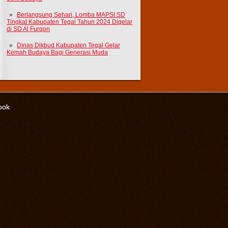
Berlangsung Sehari, Lomba MAPSI SD
Tingkat Kabupaten Tegal Tahun 2024 Digelar
di SD Al Furqon
Dinas Dikbud Kabupaten Tegal Gelar
Kemah Budaya Bagi Generasi Muda
ook