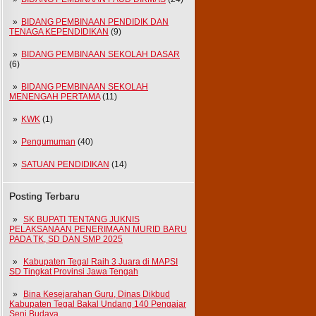
BIDANG PEMBINAAN PENDIDIK DAN
TENAGA KEPENDIDIKAN
(9)
BIDANG PEMBINAAN SEKOLAH DASAR
(6)
BIDANG PEMBINAAN SEKOLAH
MENENGAH PERTAMA
(11)
KWK
(1)
Pengumuman
(40)
SATUAN PENDIDIKAN
(14)
Posting Terbaru
SK BUPATI TENTANG JUKNIS
PELAKSANAAN PENERIMAAN MURID BARU
PADA TK, SD DAN SMP 2025
Kabupaten Tegal Raih 3 Juara di MAPSI
SD Tingkat Provinsi Jawa Tengah
Bina Kesejarahan Guru, Dinas Dikbud
Kabupaten Tegal Bakal Undang 140 Pengajar
Seni Budaya