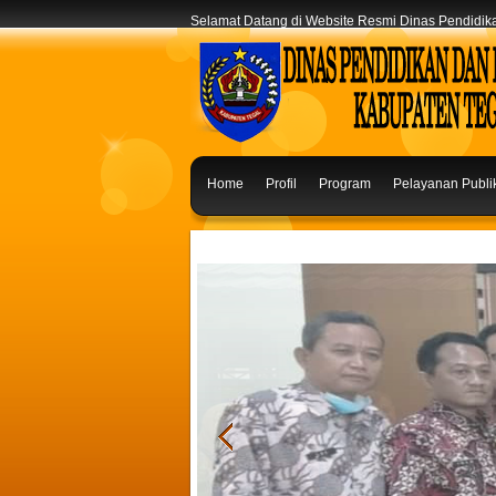
Selamat Datang di Website Resmi Dinas Pendidi
Home
Profil
Program
Pelayanan Publi
Saran & Masukan