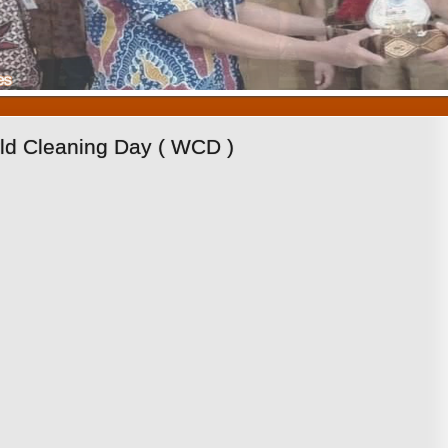
1
2
3
ld Cleaning Day ( WCD )