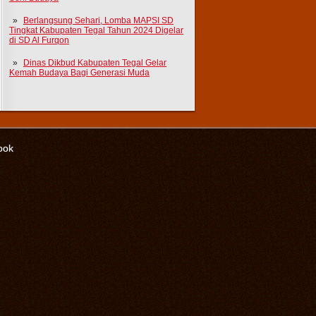
Berlangsung Sehari, Lomba MAPSI SD
Tingkat Kabupaten Tegal Tahun 2024 Digelar
di SD Al Furqon
Dinas Dikbud Kabupaten Tegal Gelar
Kemah Budaya Bagi Generasi Muda
ook