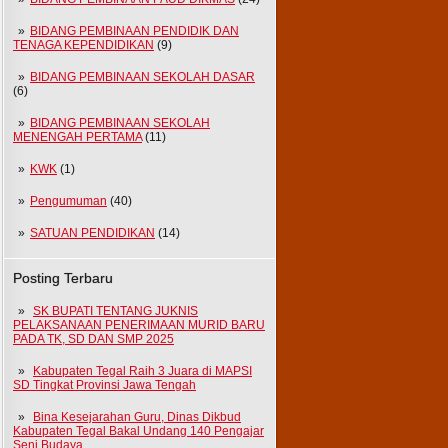
BIDANG PEMBINAAN PENDIDIK DAN
TENAGA KEPENDIDIKAN
(9)
BIDANG PEMBINAAN SEKOLAH DASAR
(6)
BIDANG PEMBINAAN SEKOLAH
MENENGAH PERTAMA
(11)
KWK
(1)
Pengumuman
(40)
SATUAN PENDIDIKAN
(14)
Posting Terbaru
SK BUPATI TENTANG JUKNIS
PELAKSANAAN PENERIMAAN MURID BARU
PADA TK, SD DAN SMP 2025
Kabupaten Tegal Raih 3 Juara di MAPSI
SD Tingkat Provinsi Jawa Tengah
Bina Kesejarahan Guru, Dinas Dikbud
Kabupaten Tegal Bakal Undang 140 Pengajar
Seni Budaya