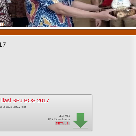
1
2
3
17
iliasi SPJ BOS 2017
i SPJ BOS 2017.pdf
3.3 MiB
949 Downloads
DETAILS