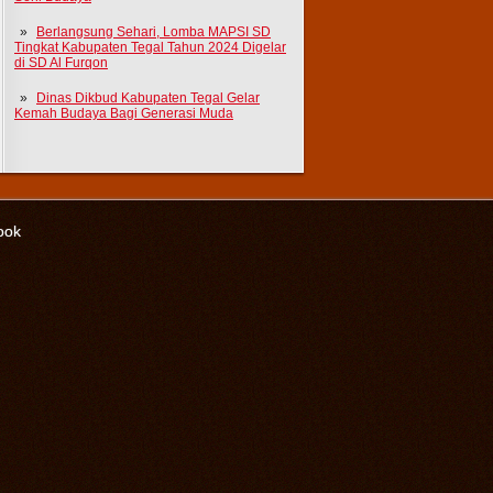
Berlangsung Sehari, Lomba MAPSI SD
Tingkat Kabupaten Tegal Tahun 2024 Digelar
di SD Al Furqon
Dinas Dikbud Kabupaten Tegal Gelar
Kemah Budaya Bagi Generasi Muda
ook