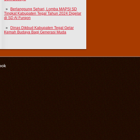
Berlangsung Sehari, Lomba MAPSI SD
Tingkat Kabupaten Tegal Tahun 2024 Digelar
di SD Al Furqon
Dinas Dikbud Kabupaten Tegal Gelar
Kemah Budaya Bagi Generasi Muda
ook