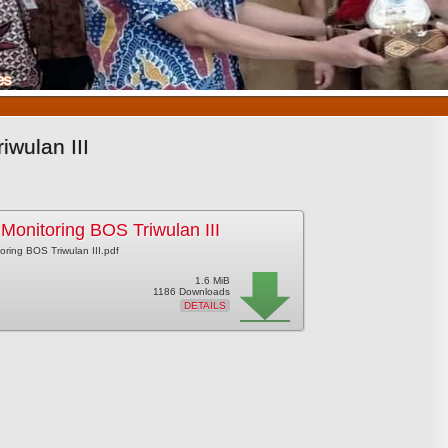
1
2
3
iwulan III
Monitoring BOS Triwulan III
oring BOS Triwulan III.pdf
1.6 MiB
1186 Downloads
DETAILS