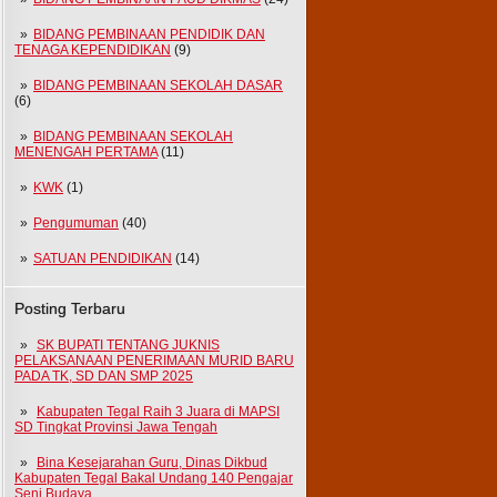
BIDANG PEMBINAAN PENDIDIK DAN
TENAGA KEPENDIDIKAN
(9)
BIDANG PEMBINAAN SEKOLAH DASAR
(6)
BIDANG PEMBINAAN SEKOLAH
MENENGAH PERTAMA
(11)
KWK
(1)
Pengumuman
(40)
SATUAN PENDIDIKAN
(14)
Posting Terbaru
SK BUPATI TENTANG JUKNIS
PELAKSANAAN PENERIMAAN MURID BARU
PADA TK, SD DAN SMP 2025
Kabupaten Tegal Raih 3 Juara di MAPSI
SD Tingkat Provinsi Jawa Tengah
Bina Kesejarahan Guru, Dinas Dikbud
Kabupaten Tegal Bakal Undang 140 Pengajar
Seni Budaya