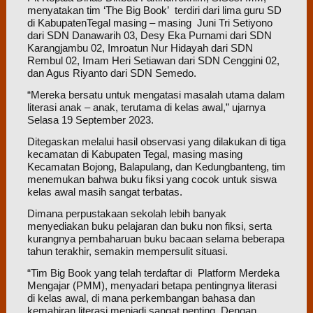
menyatakan tim ‘The Big Book’ terdiri dari lima guru SD
di KabupatenTegal masing – masing Juni Tri Setiyono
dari SDN Danawarih 03, Desy Eka Purnami dari SDN
Karangjambu 02, Imroatun Nur Hidayah dari SDN
Rembul 02, Imam Heri Setiawan dari SDN Cenggini 02,
dan Agus Riyanto dari SDN Semedo.
“Mereka bersatu untuk mengatasi masalah utama dalam
literasi anak – anak, terutama di kelas awal,” ujarnya
Selasa 19 September 2023.
Ditegaskan melalui hasil observasi yang dilakukan di tiga
kecamatan di Kabupaten Tegal, masing masing
Kecamatan Bojong, Balapulang, dan Kedungbanteng, tim
menemukan bahwa buku fiksi yang cocok untuk siswa
kelas awal masih sangat terbatas.
Dimana perpustakaan sekolah lebih banyak
menyediakan buku pelajaran dan buku non fiksi, serta
kurangnya pembaharuan buku bacaan selama beberapa
tahun terakhir, semakin mempersulit situasi.
“Tim Big Book yang telah terdaftar di Platform Merdeka
Mengajar (PMM), menyadari betapa pentingnya literasi
di kelas awal, di mana perkembangan bahasa dan
kemahiran literasi menjadi sangat penting. Dengan